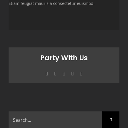
Etiam feugiat mauris a consectetur euismod.
Party With Us
Facebook
X
WhatsApp
Pinterest
Email
Search
for: