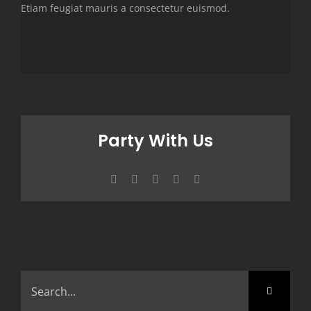
Etiam feugiat mauris a consectetur euismod.
Party With Us
Facebook
X
WhatsApp
Pinterest
Email
Search
for: